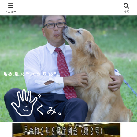
メニュー
検索
地域に活力を!!つくばに底力を!!
5つのつくば市の未来予想図
活動報告