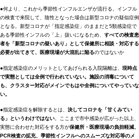
●何より、これから季節性インフルエンザが流行る。インフル
の検査で来院して、陰性となった場合は新型コロナの疑似症例
となる。新型コロナが「指定感染症」のままだと5類感染症で
ある季節性インフルの「上」扱いになるため、
すべての検査患
者を「新型コロナの疑いあり」として保健所に相談・対応する
必要が出てきて、医療現場が大混乱に陥る
のではないか
●指定感染症のメリットとしてあげられる入院隔離は、
現時点
で実態としては全例で行われていない。施設の消毒について
も、クラスター対応がメインでもはや全例についてやっていな
い。
●指定感染症を解除するとは、
決してコロナを「甘くみてい
る」というわけではない
。ここまで市中感染が広がった以上、
実態に合わせた対応をする方が
保健所・医療現場の負担軽減、
PCR
検査の拡充、季節性インフルへのスムーズな対応等のメ