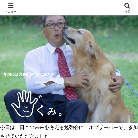
メニュー
検索
地域に活力を!!つくばに底力を!!
今日は、日本の未来を考える勉強会に、オブザーバーで、参加
5つのつくば市の未来予想図
活動報告
させていただきました。