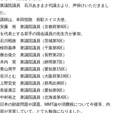
プロフィール
明日へのシート
衆議院議員 石川あきまさ代議士より、声掛けいただきまし
た。
お問い合わせ
講師は、本田悦朗 前駐スイス大使。
安藤 裕 衆議院議員（京都府第6区）
を代表とする若手の国会議員の先生方が参加。
石川昭政 衆議院議員（茨城第5区）
桜田義孝 衆議院議員（千葉第8区）
務台俊介 衆議院議員（長野第2区）
木内 実 衆議院議員（静岡第7区）
青山周平 衆議院議員（愛知第15区）
谷川とむ 衆議院議員（大阪府第19区）
上野宏史 衆議院議員（群馬比例区）
長坂康正 衆議院議員（愛知第9区）
中村裕之 衆議院議員（北海道第4区）
日本の財政問題や課題。MMT論や消費税について今後等、内
容が充実していて、とても勉強になりました。