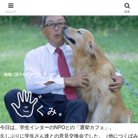
メニュー
検索
地域に活力を!!つくばに底力を!!
今日は、学生インターのNPOとの「選挙カフェ」。
5つのつくば市の未来予想図
活動報告
久しぶりに学生さん達との意見交換会でした。（他につくばみ