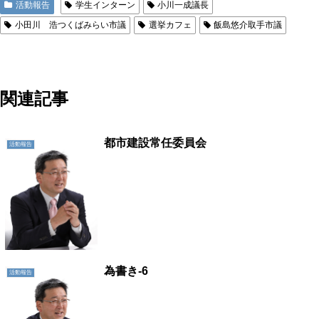
活動報告
学生インターン
小川一成議長
小田川 浩つくばみらい市議
選挙カフェ
飯島悠介取手市議
地域に活力を!!つくばに底力を!!つくば市議会議員五頭やすまさ
関連記事
都市建設常任委員会
活動報告
為書き-6
活動報告