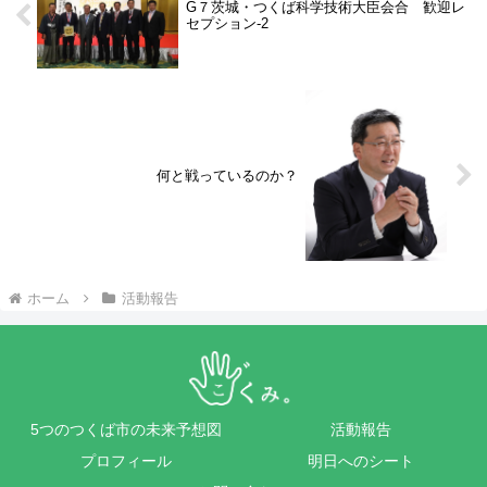
G７茨城・つくば科学技術大臣会合 歓迎レ
セプション-2
何と戦っているのか？
ホーム
活動報告
5つのつくば市の未来予想図
活動報告
プロフィール
明日へのシート