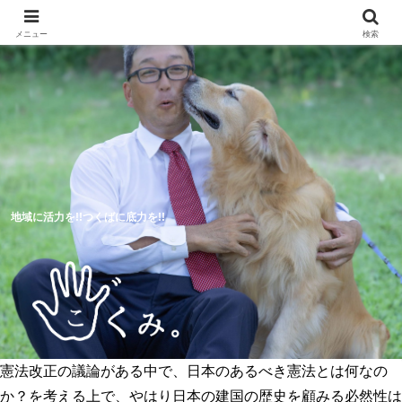
メニュー
検索
地域に活力を!!つくばに底力を!!
憲法改正の議論がある中で、日本のあるべき憲法とは何なの
5つのつくば市の未来予想図
活動報告
か？を考える上で、やはり日本の建国の歴史を顧みる必然性は