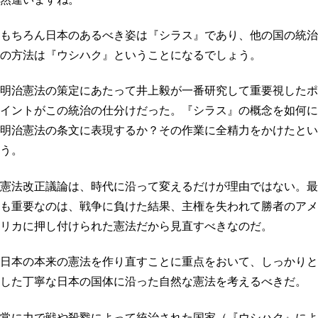
もちろん日本のあるべき姿は『シラス』であり、他の国の統治
の方法は『ウシハク』ということになるでしょう。
明治憲法の策定にあたって井上毅が一番研究して重要視したポ
イントがこの統治の仕分けだった。『シラス』の概念を如何に
明治憲法の条文に表現するか？その作業に全精力をかけたとい
う。
憲法改正議論は、時代に沿って変えるだけが理由ではない。最
も重要なのは、戦争に負けた結果、主権を失われて勝者のアメ
リカに押し付けられた憲法だから見直すべきなのだ。
日本の本来の憲法を作り直すことに重点をおいて、しっかりと
した丁寧な日本の国体に沿った自然な憲法を考えるべきだ。
常に力で戦や殺戮によって統治された国家（『ウシハク』によ