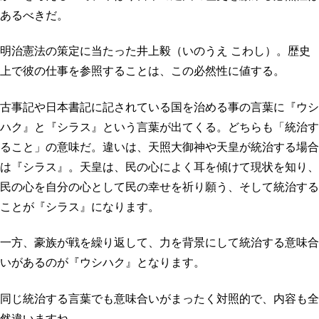
プロフィール
明日へのシート
あるべきだ。
お問い合わせ
明治憲法の策定に当たった井上毅（いのうえ こわし）。歴史
上で彼の仕事を参照することは、この必然性に値する。
古事記や日本書記に記されている国を治める事の言葉に『ウシ
ハク』と『シラス』という言葉が出てくる。どちらも「統治す
ること」の意味だ。違いは、天照大御神や天皇が統治する場合
は『シラス』。天皇は、民の心によく耳を傾けて現状を知り、
民の心を自分の心として民の幸せを祈り願う、そして統治する
ことが『シラス』になります。
一方、豪族が戦を繰り返して、力を背景にして統治する意味合
いがあるのが『ウシハク』となります。
同じ統治する言葉でも意味合いがまったく対照的で、内容も全
然違いますね。