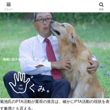
メニュー
検索
地域に活力を!!つくばに底力を!!
菊池氏のPTA活動が重荷の発言は、確かにPTA活動の現状を表
5つのつくば市の未来予想図
活動報告
す象徴とも言える。