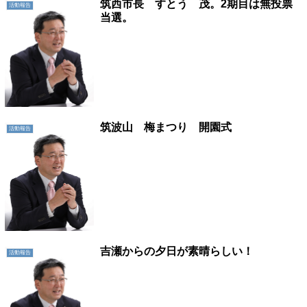
筑西市長 すとう 茂。2期目は無投票
活動報告
当選。
筑波山 梅まつり 開園式
活動報告
吉瀬からの夕日が素晴らしい！
活動報告