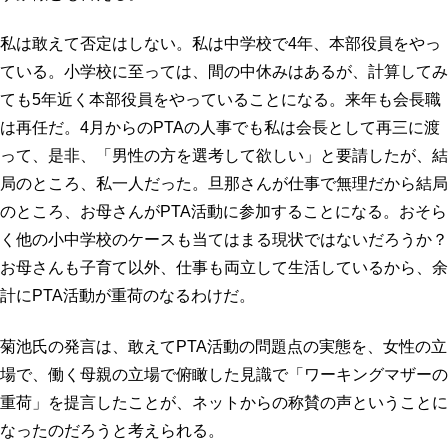
プロフィール
明日へのシート
私は敢えて否定はしない。私は中学校で4年、本部役員をやっ
お問い合わせ
ている。小学校に至っては、間の中休みはあるが、計算してみ
ても5年近く本部役員をやっていることになる。来年も会長職
は再任だ。4月からのPTAの人事でも私は会長として再三に渡
って、是非、「男性の方を選考して欲しい」と要請したが、結
局のところ、私一人だった。旦那さんが仕事で無理だから結局
のところ、お母さんがPTA活動に参加することになる。おそら
く他の小中学校のケースも当てはまる現状ではないだろうか？
お母さんも子育て以外、仕事も両立して生活しているから、余
計にPTA活動が重荷のなるわけだ。
菊池氏の発言は、敢えてPTA活動の問題点の実態を、女性の立
場で、働く母親の立場で俯瞰した見識で「ワーキングマザーの
重荷」を提言したことが、ネットからの称賛の声ということに
なったのだろうと考えられる。