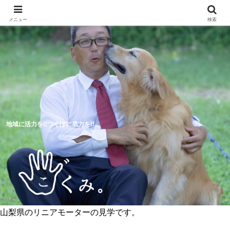
メニュー
検索
地域に活力を!!つくばに底力を!!
山梨県のリニアモーターの見学です。
5つのつくば市の未来予想図
活動報告