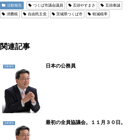
活動報告
つくば市議会議員
五頭やすまさ
五頭泰誠
消費税
自由民主党
茨城県つくば市
軽減税率
地域に活力を!!つくばに底力を!!つくば市議会議員五頭やすまさ
関連記事
日本の公務員
活動報告
最初の全員協議会。１１月３０日。
活動報告