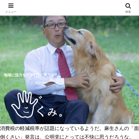
メニュー
検索
地域に活力を!!つくばに底力を!!
消費税の軽減税率が話題になっているようだ。麻生さんの「面
5つのつくば市の未来予想図
活動報告
倒くさい」発言は、公明党にとっては不快に思うだろうな。