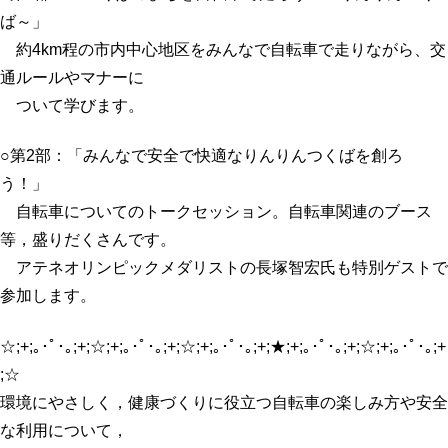
ば～」
約4km程の市内中心地区をみんなで自転車で走りながら、交
通ルールやマナーに
ついて学びます。
○第2部：「みんなで安全で快適なりんりんつくばを創ろ
う！」
自転車についてのトークセッション。自転車関連のブース
等，盛りだくさんです。
アテネオリンピックメダリストの長塚智宏氏も特別ゲストで
参加します。
☆;+;｡･ﾟ･｡;+;☆;+;｡･ﾟ･｡;+;☆;+;｡･ﾟ･｡;+;★;+;｡･ﾟ･｡;+;☆;+;｡･ﾟ･｡;+
;☆
環境にやさしく，健康づくりに役立つ自転車の楽しみ方や安全
な利用について，