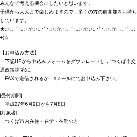
みんなで考える機会にしたいと思います。
子供から大人まで楽しめますので，多くの方の御参加をお待ち
しています。
★:;+;｡･ﾟ･｡;+;☆;+;｡･ﾟ･｡;+;☆;+;｡･ﾟ･｡;+;☆;+;｡･ﾟ･｡;+;☆;+;｡･ﾟ･｡;
+;☆
【お申込み方法】
下記HPから申込みフォームをダウンロードし，“つくば市交
通政策課”宛に
FAXで送信されるか，eメールにてお申込み下さい。
[受付期間]
平成27年6月9日から7月8日
[対象者]
つくば市内在住・在学・在勤の方