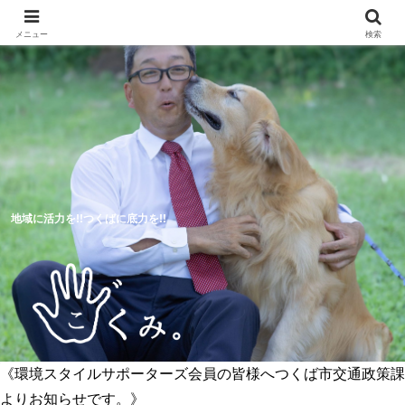
メニュー
検索
地域に活力を!!つくばに底力を!!
《環境スタイルサポーターズ会員の皆様へつくば市交通政策課
5つのつくば市の未来予想図
活動報告
よりお知らせです。》