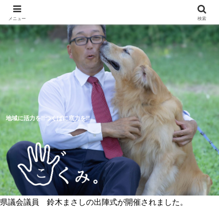
メニュー
検索
地域に活力を!!つくばに底力を!!
県議会議員 鈴木まさしの出陣式が開催されました。
5つのつくば市の未来予想図
活動報告