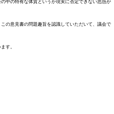
会の中の特有な体質というか現実に否定できない思惑が
、この意見書の問題趣旨を認識していただいて、議会で
います。
地域に活力を!!つくばに底力を!!つくば市議会議員五頭やすまさ