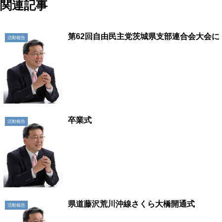
関連記事
第62回自由民主党茨城県支部連合会大会に
活動報告
卒業式
活動報告
県道藤沢荒川沖線さくら大橋開通式
活動報告