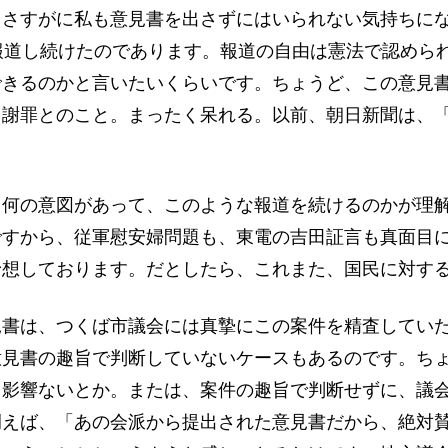
、さすがに私も意見書を出さずにはいられない気持ちに
報道し続けたのであります。報道の自由は憲法で認めら
できるのかと言いたいくらいです。ちょうど、この意見
て謝罪とのこと。まったく呆れる。以前、朝日新聞は、
？何の意図があって、このような報道を続けるのかが理
ですから、従軍慰安婦問題も、東電の吉田証言も真面目
予想しております。だとしたら、これまた、国民に対す
見書は、つくば市議会には真摯にこの案件を精査してい
意見書の趣旨で判断していないケースもあるのです。ち
り影響ないとか。または、案件の趣旨で判断せずに、議
例えば、「あの会派から提出された意見書だから、絶対