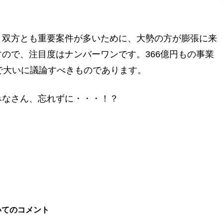
、双方とも重要案件が多いために、大勢の方が膨張に来
ので、注目度はナンバーワンです。366億円もの事業
で大いに議論すべきものであります。
みなさん、忘れずに・・・！？
地域に活力を!!つくばに底力を!!つくば市議会議員五頭やすまさ
いてのコメント