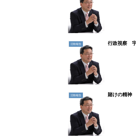
行政視察 
活動報告
賭けの精神
活動報告