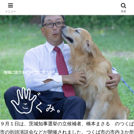
メニュー
検索
地域に活力を!!つくばに底力を!!
９月１日は、茨城知事選挙の立候補者、橋本まさる のつくば
5つのつくば市の未来予想図
活動報告
市の街頭演説会などが開催されました。つくば市の市内３か所