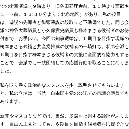
プロフィール
明日へのシート
での街頭演説（９時より：旧谷田部庁舎前。１１時より西武キ
ュート前。１３:３０分より：北条地区）があり、私の役目
お問い合わせ
は、遊説の先導者と街頭演説の段取りと下準備でした。同じ会
派の神谷大蔵議員と小久保貴史議員も橋本まさる候補者のお傍
付きで、お手伝い。今回の知事選挙は、６期目を目指す現職の
橋本まさる候補と共産党推薦の候補者の一騎打ち。私の会派も
６期目を目指す橋本まさる候補者の支援に全面的な協力をする
ことで、会派でも一致団結しての応援行動を取ることになりま
した。
私を取り巻く政治的なスタンスを少し説明させてもらいます
と、私の立場は、当然、自由民主党の公認での市議会議員でも
あります。
新聞やマスコミなどでは、当然、多選を批判する論評がありま
す。自由民主党としても、６期目を目指す候補者を応援できな