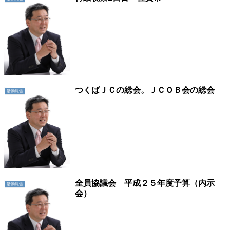
つくばＪＣの総会。ＪＣＯＢ会の総会
活動報告
全員協議会 平成２５年度予算（内示
活動報告
会）