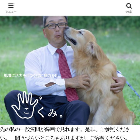
メニュー
検索
地域に活力を!!つくばに底力を!!
先の私の一般質問が録画で見れます。是非、ご参照くださ
5つのつくば市の未来予想図
活動報告
い。 聞きづらいところもありますが、ご容赦ください。