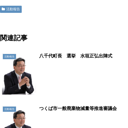
活動報告
関連記事
八千代町長 選挙 水垣正弘出陣式
活動報告
つくば市一般廃棄物減量等推進審議会
活動報告