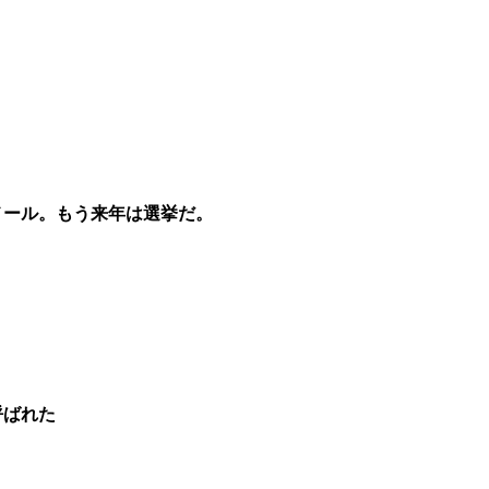
地域に活力を!!つくばに底力を!!つくば市議会議員五頭やすまさ
メール。もう来年は選挙だ。
呼ばれた