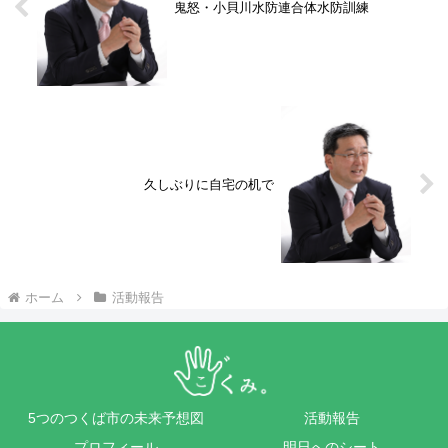
鬼怒・小貝川水防連合体水防訓練
久しぶりに自宅の机で
ホーム
活動報告
5つのつくば市の未来予想図
活動報告
プロフィール
明日へのシート