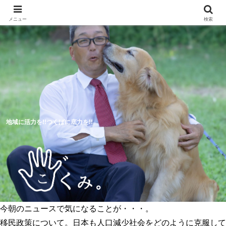
メニュー
検索
地域に活力を!!つくばに底力を!!
今朝のニュースで気になることが・・・。
5つのつくば市の未来予想図
活動報告
移民政策について。日本も人口減少社会をどのように克服して