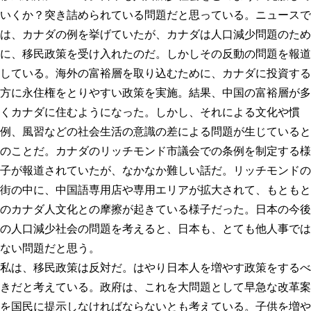
プロフィール
明日へのシート
いくか？突き詰められている問題だと思っている。ニュースで
は、カナダの例を挙げていたが、カナダは人口減少問題のため
お問い合わせ
に、移民政策を受け入れたのだ。しかしその反動の問題を報道
している。海外の富裕層を取り込むために、カナダに投資する
方に永住権をとりやすい政策を実施。結果、中国の富裕層が多
くカナダに住むようになった。しかし、それによる文化や慣
例、風習などの社会生活の意識の差による問題が生じていると
のことだ。カナダのリッチモンド市議会での条例を制定する様
子が報道されていたが、なかなか難しい話だ。リッチモンドの
街の中に、中国語専用店や専用エリアが拡大されて、もともと
のカナダ人文化との摩擦が起きている様子だった。日本の今後
の人口減少社会の問題を考えると、日本も、とても他人事では
ない問題だと思う。
私は、移民政策は反対だ。はやり日本人を増やす政策をするべ
きだと考えている。政府は、これを大問題として早急な改革案
を国民に提示しなければならないとも考えている。子供を増や